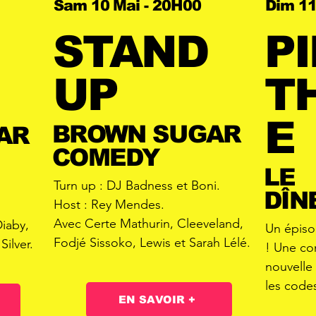
Sam 10 Mai - 20H00
Dim 11
STAND
P
UP
T
E
BROWN SUGAR
AR
COMEDY
LE
Turn up : DJ Badness et Boni.
DÎN
Host : Rey Mendes.
Avec Certe Mathurin, Cleeveland,
iaby,
Un épisod
Fodjé Sissoko, Lewis et Sarah Lélé.
Silver.
! Une co
nouvelle
les code
EN SAVOIR +