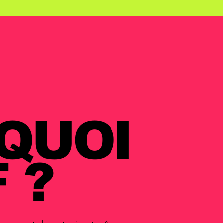
 QUOI
 ?