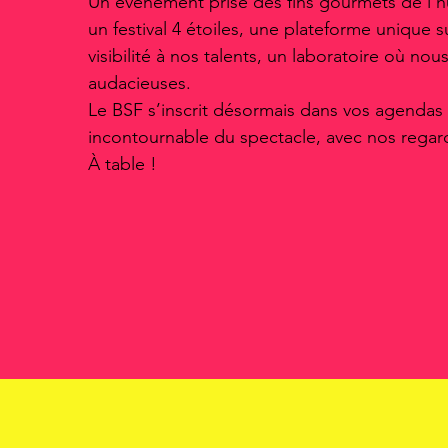
Un événement prisé des fins gourmets de l’h
un festival 4 étoiles, une plateforme unique su
visibilité à nos talents, un laboratoire où no
audacieuses.
Le BSF s’inscrit désormais dans vos agenda
incontournable du spectacle, avec nos regar
À table !