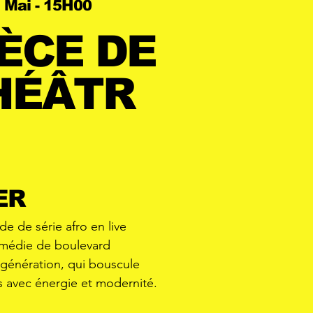
 Mai - 15H00
IÈCE DE
HÉÂTR
ER
e de série afro en live
médie de boulevard
 génération, qui bouscule
s avec énergie et modernité.