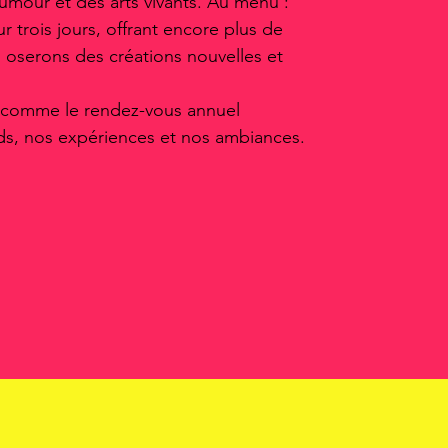
umour et des arts vivants. Au menu :
r trois jours, offrant encore plus de
us oserons des créations nouvelles et
s comme le rendez-vous annuel
ds, nos expériences et nos ambiances.